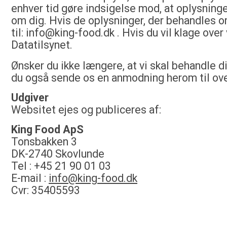
enhver tid gøre indsigelse mod, at oplysninge
om dig. Hvis de oplysninger, der behandles om 
til: info@king-food.dk . Hvis du vil klage ove
Datatilsynet.
Ønsker du ikke længere, at vi skal behandle d
du også sende os en anmodning herom til ov
Udgiver
Websitet ejes og publiceres af:
King Food ApS
Tonsbakken 3
DK-2740 Skovlunde
Tel : +45 21 90 01 03
E-mail :
info@king-food.dk
Cvr: 35405593