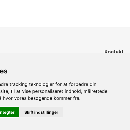
Kontakt
Tonsbakken 3 DK-2740 Skovlunde
+45 21 90 01 03
ies
info@king-food.dk
CVR 35405593
dre tracking teknologier for at forbedre din
te, til at vise personaliseret indhold, målrettede
stå hvor vores besøgende kommer fra.
 nægter
Skift indstillinger