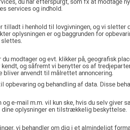
ervices, du har efterspurgt, som fx at modtage 
es services og indhold.
 tilladt i henhold til lovgivningen, og vi slette
kter oplysningen er og baggrunden for opbevarin
 slettes.
 du modtager og evt. klikker på, geografisk pla
 kendt, og såfremt vi benytter os af tredjeparter.
 bliver anvendt til målrettet annoncering.
til opbevaring og behandling af data. Disse beh
g e-mail m.m. vil kun ske, hvis du selv giver sa
e dine oplysninger en tilstrækkelig beskyttelse.
ninger, vi behandler om dig i et almindeligt form