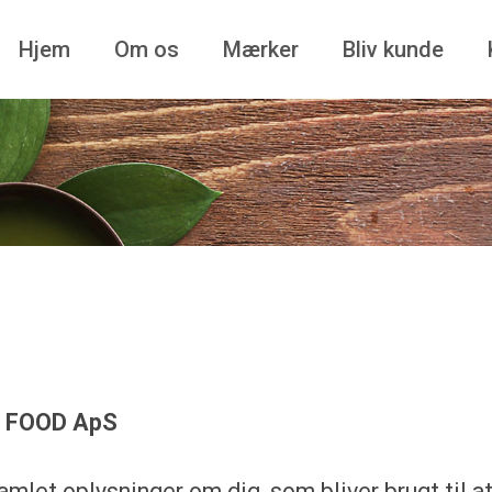
Hjem
Om os
Mærker
Bliv kunde
G FOOD ApS
mlet oplysninger om dig, som bliver brugt til at